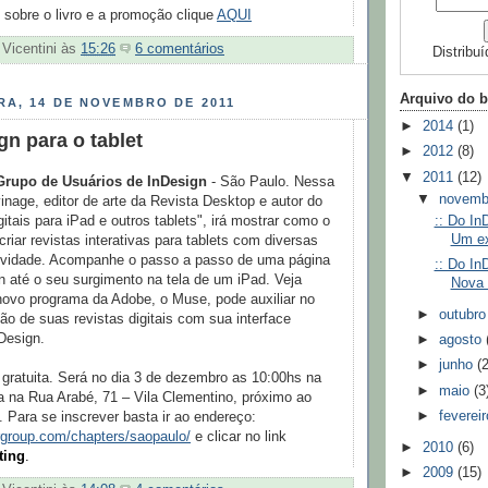
sobre o livro e a promoção clique
AQUI
 Vicentini
às
15:26
6 comentários
Distribu
Arquivo do b
RA, 14 DE NOVEMBRO DE 2011
►
2014
(1)
gn para o tablet
►
2012
(8)
▼
2011
(12)
Grupo de Usuários de InDesign
- São Paulo. Nessa
▼
novem
inage, editor de arte da Revista Desktop e autor do
:: Do In
gitais para iPad e outros tablets", irá mostrar como o
Um ex
criar revistas interativas para tablets com diversas
tividade. Acompanhe o passo a passo de uma página
:: Do In
n até o seu surgimento na tela de um iPad. Veja
Nova 
vo programa da Adobe, o Muse, pode auxiliar no
►
outubr
ão de suas revistas digitais com sua interface
Design.
►
agosto
►
junho
(
gratuita. Será no dia 3 de dezembro as 10:00hs na
►
maio
(3
a na Rua Arabé, 71 – Vila Clementino, próximo ao
►
feverei
 Para se inscrever basta ir ao endereço:
group.com/chapters/saopaulo/
e clicar no link
►
2010
(6)
ting
.
►
2009
(15)