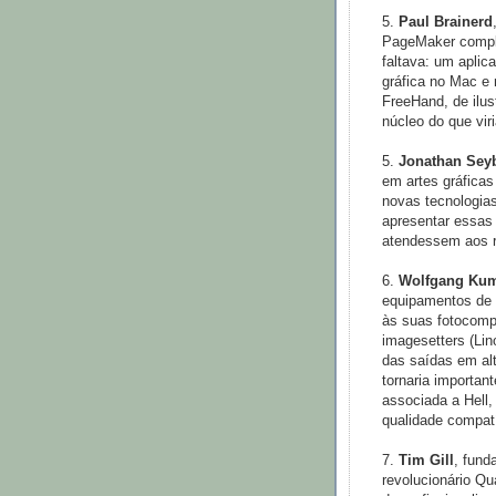
5.
Paul Brainerd
PageMaker compl
faltava: um aplic
gráfica no Mac e 
FreeHand, de ilus
núcleo do que vir
5.
Jonathan Sey
em artes gráficas
novas tecnologia
apresentar essas
atendessem aos re
6.
Wolfgang Ku
equipamentos de p
às suas fotocomp
imagesetters (Lin
das saídas em al
tornaria importan
associada a Hell, 
qualidade compat
7.
Tim Gill
, fund
revolucionário Q