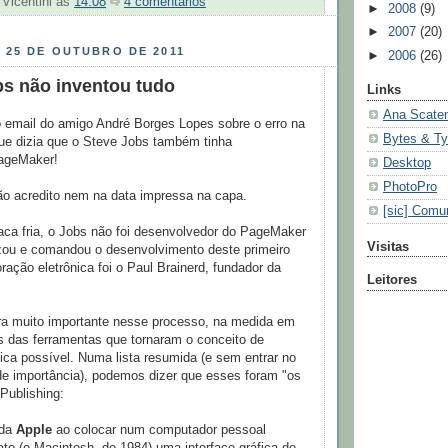
 Vicentini
às
14:08
4 comentários
►
2008
(9)
►
2007
(20)
 25 DE OUTUBRO DE 2011
►
2006
(26)
bs não inventou tudo
Links
Ana Scate
 email do amigo André Borges Lopes sobre o erro na
Bytes & T
que dizia que o Steve Jobs também tinha
PageMaker!
Desktop
PhotoPro
ão acredito nem na data impressa na capa.
[sic] Comu
aca fria, o Jobs não foi desenvolvedor do PageMaker
Visitas
zou e comandou o desenvolvimento deste primeiro
oração eletrônica foi o Paul Brainerd, fundador da
Leitores
ra muito importante nesse processo, na medida em
s das ferramentas que tornaram o conceito de
nica possível. Numa lista resumida (e sem entrar no
de importância), podemos dizer que esses foram "os
Publishing:
da
Apple
ao colocar num computador pessoal