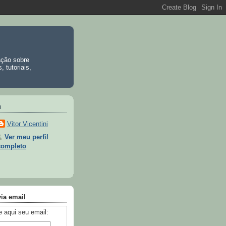
ação sobre
 tutoriais,
u
Vitor Vicentini
Ver meu perfil
completo
via email
 aqui seu email: