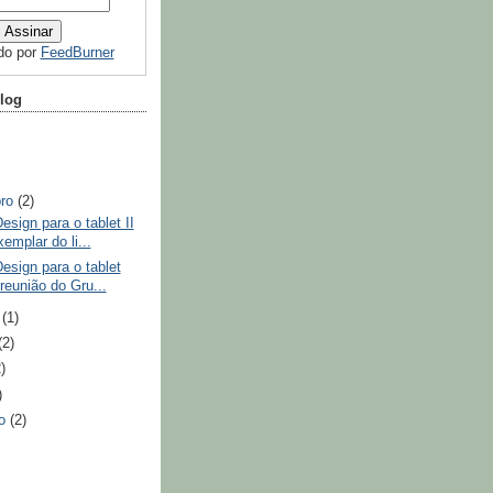
ído por
FeedBurner
log
bro
(2)
Design para o tablet II
emplar do li...
Design para o tablet
reunião do Gru...
o
(1)
(2)
2)
)
ro
(2)