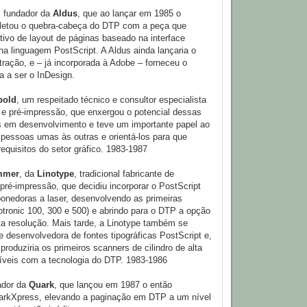
, fundador da
Aldus
, que ao lançar em 1985 o
etou o quebra-cabeça do DTP com a peça que
ativo de layout de páginas baseado na interface
na linguagem PostScript. A Aldus ainda lançaria o
tração, e – já incorporada à Adobe – forneceu o
ia a ser o InDesign.
bold
, um respeitado técnico e consultor especialista
 e pré-impressão, que enxergou o potencial dessas
s em desenvolvimento e teve um importante papel ao
 pessoas umas às outras e orientá-los para que
quisitos do setor gráfico. 1983-1987
mmer
, da
Linotype
, tradicional fabricante de
ré-impressão, que decidiu incorporar o PostScript
onedoras a laser, desenvolvendo as primeiras
otronic 100, 300 e 500) e abrindo para o DTP a opção
ta resolução. Mais tarde, a Linotype também se
te desenvolvedora de fontes tipográficas PostScript e,
produziria os primeiros scanners de cilindro de alta
íveis com a tecnologia do DTP. 1983-1986
ador da
Quark
, que lançou em 1987 o então
uarkXpress, elevando a paginação em DTP a um nível