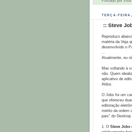
Postado por
Vitor
TERÇA-FEIRA,
:: Steve Jo
Reproduzo abaixo
matéria da Veja 
desenvolvido o 
...
Atualmente, eu n
Mas voltando à v
não. Quem ideali
aplicativo de edit
Aldus.
O Jobs foi um ca
que ofereceu dua
editoração eletrô
mérito da ordem 
pais" do Desktop 
1. O
Steve Jobs