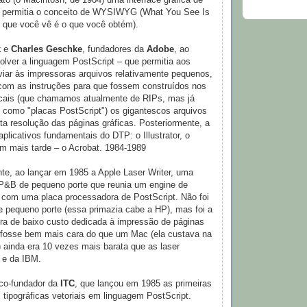
ato (o Macintosh, de 1984) uma interface gráfica de
e permitia o conceito de WYSIWYG (What You See Is
 que você vê é o que você obtém).
k
e
Charles Geschke
, fundadores da
Adobe
, ao
olver a linguagem PostScript – que permitia aos
iar às impressoras arquivos relativamente pequenos,
com as instruções para que fossem construídos nos
locais (que chamamos atualmente de RIPs, mas já
 como "placas PostScript") os gigantescos arquivos
lta resolução das páginas gráficas. Posteriormente, a
aplicativos fundamentais do DTP: o Illustrator, o
m mais tarde – o Acrobat. 1984-1989
te, ao lançar em 1985 a Apple Laser Writer, uma
 P&B de pequeno porte que reunia um engine de
com uma placa processadora de PostScript. Não foi
de pequeno porte (essa primazia cabe a HP), mas foi a
ora de baixo custo dedicada à impressão de páginas
 fosse bem mais cara do que um Mac (ela custava na
 ainda era 10 vezes mais barata que as laser
 e da IBM.
 co-fundador da
ITC
, que lançou em 1985 as primeiras
s tipográficas vetoriais em linguagem PostScript.