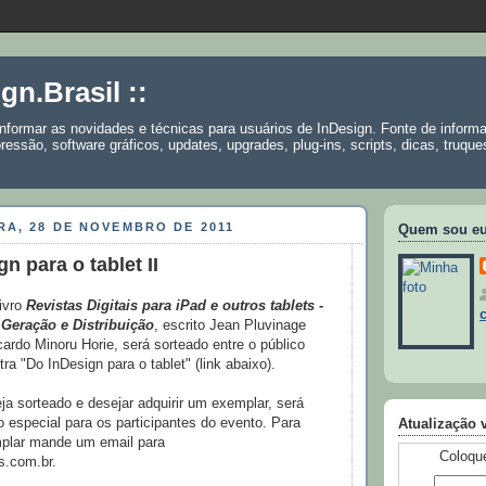
ign.Brasil ::
informar as novidades e técnicas para usuários de InDesign. Fonte de inform
ressão, software gráficos, updates, upgrades, plug-ins, scripts, dicas, truques,
RA, 28 DE NOVEMBRO DE 2011
Quem sou e
gn para o tablet II
ivro
Revistas Digitais para iPad e outros tablets -
, Geração e Distribuição
, escrito Jean Pluvinage
icardo Minoru Horie, será sorteado entre o público
ra "Do InDesign para o tablet" (link abaixo).
a sorteado e desejar adquirir um exemplar, será
especial para os participantes do evento. Para
Atualização 
plar mande um email para
Coloque
s.com.br.