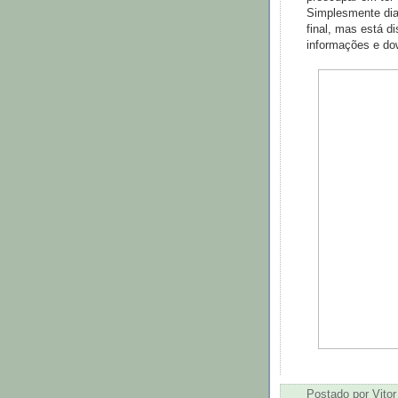
Simplesmente dia
final, mas está d
informações e d
Postado por
Vitor