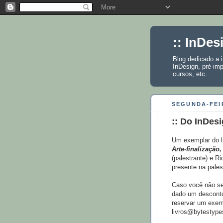
:: InDes
Blog dedicado a 
InDesign, pré-imp
cursos, etc.
SEGUNDA-FEI
:: Do InDesi
Um exemplar do l
Arte-finalização
(palestrante) e R
presente na palest
Caso você não sej
dado um desconto 
reservar um exem
livros@bytestype