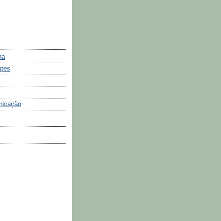
na
ypes
nicação