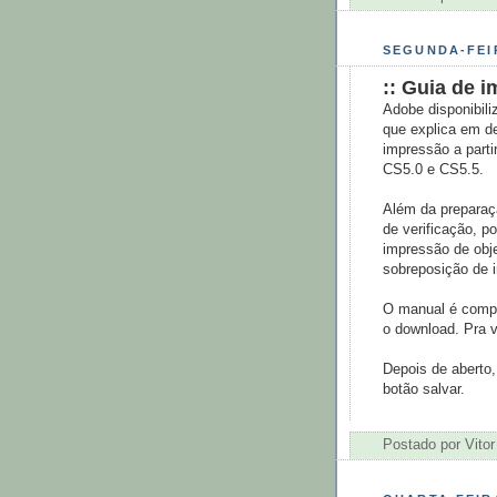
SEGUNDA-FEIR
:: Guia de i
Adobe disponibili
que explica em d
impressão a parti
CS5.0 e CS5.5.
Além da preparaç
de verificação, p
impressão de obje
sobreposição de 
O manual é comple
o download. Pra v
Depois de aberto,
botão salvar.
Postado por
Vitor