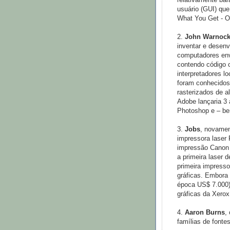
relativamente bar
usuário (GUI) qu
What You Get - O
2.
John Warnoc
inventar e desenv
computadores env
contendo código 
interpretadores 
foram conhecidos
rasterizados de a
Adobe lançaria 3 
Photoshop e – be
3.
Jobs
, novamen
impressora laser
impressão Canon 
a primeira laser 
primeira impress
gráficas. Embora
época US$ 7.000)
gráficas da Xerox
4.
Aaron Burns
,
famílias de fonte