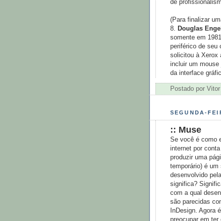
de profissionalism
(Para finalizar u
8.
Douglas Enge
somente em 1981 
periférico de seu
solicitou à Xerox
incluir um mouse 
da interface gráfi
Postado por
Vitor
SEGUNDA-FEIR
:: Muse
Se você é como e
internet por cont
produzir uma pági
temporário) é um 
desenvolvido pel
significa? Signif
com a qual desen
são parecidas co
InDesign. Agora 
preocupar em ter 