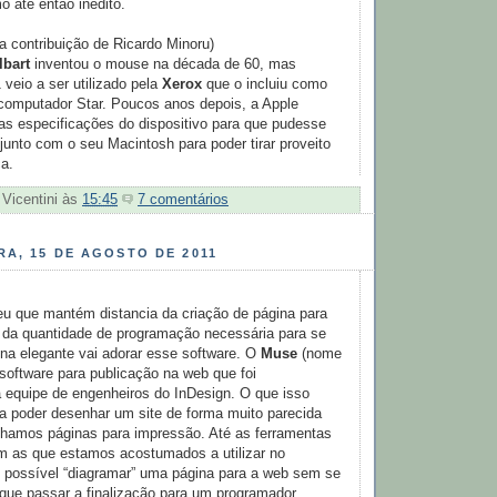
o até então inédito.
ma contribuição de Ricardo Minoru)
lbart
inventou o mouse na década de 60, mas
veio a ser utilizado pela
Xerox
que o incluiu como
 computador Star. Poucos anos depois, a Apple
 as especificações do dispositivo para que pudesse
junto com o seu Macintosh para poder tirar proveito
ca.
 Vicentini
às
15:45
7 comentários
A, 15 DE AGOSTO DE 2011
u que mantém distancia da criação de página para
a da quantidade de programação necessária para se
na elegante vai adorar esse software. O
Muse
(nome
software para publicação na web que foi
a equipe de engenheiros do InDesign. O que isso
ica poder desenhar um site de forma muito parecida
hamos páginas para impressão. Até as ferramentas
m as que estamos acostumados a utilizar no
é possível “diagramar” uma página para a web sem se
que passar a finalização para um programador.