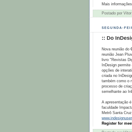
Mais informações 
Postado por
Vitor
SEGUNDA-FEI
:: Do InDesi
Nova reunião do
reunião Jean Pluv
livro "Revistas Di
InDesign permite 
opções de intera
criada no InDesig
também como o no
processo de criaç
semelhante ao In
A apresentação é 
faculdade Impact
Metrô Santa Cruz.
www.indesignuser
Register for mee